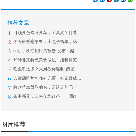
推荐文章
1
引领变色镜片变革，全真光学打造时尚新
2
冬天最爱这早餐，比包子简单，比油条好
3
00后手机使用行为报告 发布：偏爱古
4
19种北京特色美食做法，用料讲究、制
5
吃鱼刺太多？大厨教你秘制“酥脆鱼”，
6
去饭店吃烤鱼花好几百，在家做成本不到
7
给这些螃蟹取的名，是认真的吗？
8
茶中新贵，云南传统红茶——晒红
图片推荐