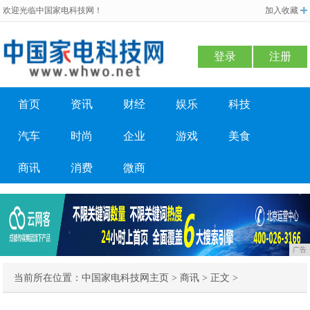
欢迎光临中国家电科技网！
加入收藏
登录
注册
首页
资讯
财经
娱乐
科技
汽车
时尚
企业
游戏
美食
商讯
消费
微商
广告
当前所在位置：
中国家电科技网主页
>
商讯
> 正文 >