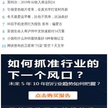
4
英特尔：2019年AI收入将达到24
5
引领变色镜片变革，全真光学打造时尚新
6
冬天最爱这早餐，比包子简单，比油条好
7
00后手机使用行为报告 发布：偏爱古
8
富德生命人寿泸州中支快速赔付14万重
9
小孩吃什么补锌最快最好 6种食物让宝
10
网状密布的卫星将“污染”星空？天文学