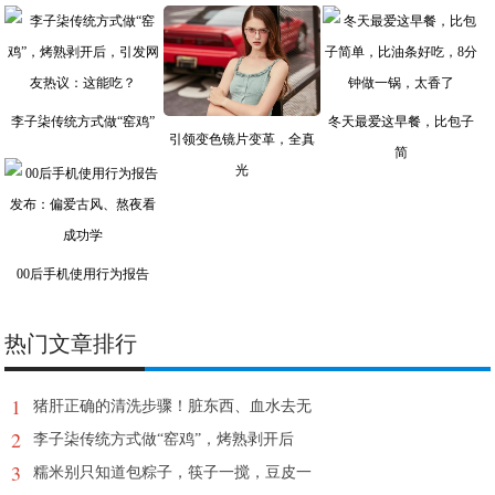
李子柒传统方式做“窑鸡”
冬天最爱这早餐，比包子
引领变色镜片变革，全真
简
光
00后手机使用行为报告
热门文章排行
1
猪肝正确的清洗步骤！脏东西、血水去无
2
李子柒传统方式做“窑鸡”，烤熟剥开后
3
糯米别只知道包粽子，筷子一搅，豆皮一