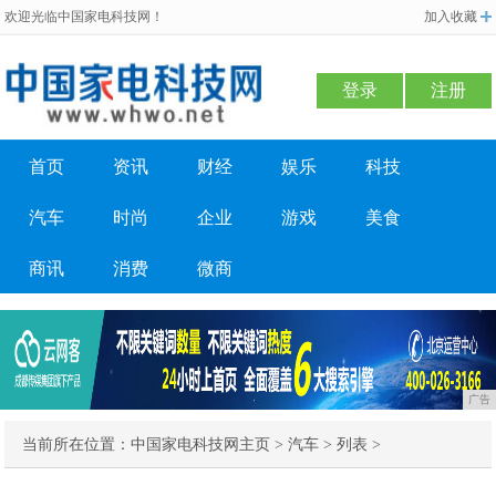
欢迎光临中国家电科技网！
加入收藏
登录
注册
首页
资讯
财经
娱乐
科技
汽车
时尚
企业
游戏
美食
商讯
消费
微商
广告
当前所在位置：
中国家电科技网主页
>
汽车
> 列表 >