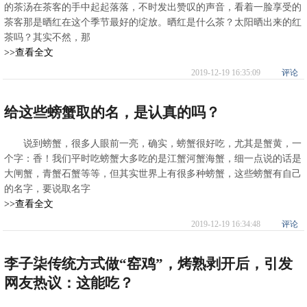
的茶汤在茶客的手中起起落落，不时发出赞叹的声音，看着一脸享受的
茶客那是晒红在这个季节最好的绽放。晒红是什么茶？太阳晒出来的红
茶吗？其实不然，那
>>查看全文
2019-12-19 16:35:09
评论
给这些螃蟹取的名，是认真的吗？
说到螃蟹，很多人眼前一亮，确实，螃蟹很好吃，尤其是蟹黄，一
个字：香！我们平时吃螃蟹大多吃的是江蟹河蟹海蟹，细一点说的话是
大闸蟹，青蟹石蟹等等，但其实世界上有很多种螃蟹，这些螃蟹有自己
的名字，要说取名字
>>查看全文
2019-12-19 16:34:48
评论
李子柒传统方式做“窑鸡”，烤熟剥开后，引发
网友热议：这能吃？