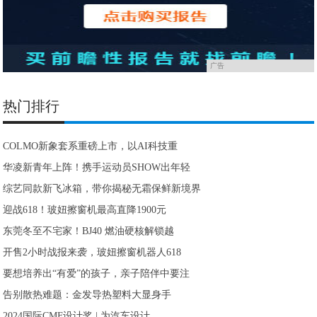
广告
热门排行
COLMO新象套系重磅上市，以AI科技重
华凌新青年上阵！携手运动员SHOW出年轻
综艺同款新飞冰箱，带你揭秘无霜保鲜新境界
迎战618！玻妞擦窗机最高直降1900元
东莞冬至不宅家！BJ40 燃油硬核解锁越
开售2小时战报来袭，玻妞擦窗机器人618
要想培养出“有爱”的孩子，亲子陪伴中要注
告别散热难题：金发导热塑料大显身手
2024国际CMF设计奖 | 为汽车设计