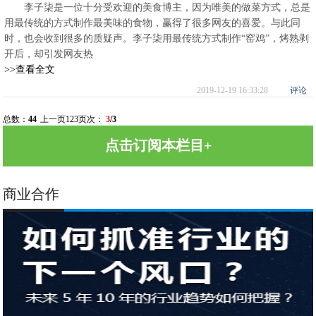
李子柒是一位十分受欢迎的美食博主，因为唯美的做菜方式，总是
用最传统的方式制作最美味的食物，赢得了很多网友的喜爱。与此同
时，也会收到很多的质疑声。李子柒用最传统方式制作“窑鸡”，烤熟剥
开后，却引发网友热
>>查看全文
2019-12-19 16:33:28
评论
总数：
44
上一页
1
2
3
页次：
3
/3
点击订阅本栏目+
商业合作