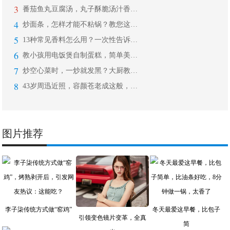
3
番茄鱼丸豆腐汤，丸子酥脆汤汁香浓，开
4
炒面条，怎样才能不粘锅？教您这样做，
5
13种常见香料怎么用？一次性告诉你！
6
教小孩用电饭煲自制蛋糕，简单美味，学
7
炒空心菜时，一炒就发黑？大厨教您几招
8
43岁周迅近照，容颜苍老成这般，五官
图片推荐
李子柒传统方式做“窑鸡”
冬天最爱这早餐，比包子
引领变色镜片变革，全真
简