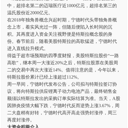
中，超排名第二的迈瑞医疗近1000亿元，超排名第三的
温氏股份近2000亿元。
在2018年独角兽概念兴起时期，宁德时代头带独角兽概
念上市，着实风光过一阵，但随后便陷入长时间的沉
积。其再度进入资金关注视野便是特斯拉概念股的身
份。春节前后，随着美股特斯拉的高歌猛进，宁德时代
进入直线拉升模式。
得益于超市场预期的四季度财报，美股特斯拉股价“一路
高歌”，继本周一大涨近20%之后，特斯拉股票在美股周
二的交易中再次大涨近14%。值得注意的是，今年以来，
特斯拉股价累计已经上涨超过112%。
周一早间，宁德时代发布公告，公司拟与特斯拉签订协
议，将向特斯拉供应锂离子动力电池产品，最终销售金
额须以特斯拉发出的采购订单实际结算为准。当天，A股
因肺炎疫情大幅下跌，宁德时代反而逆势上涨3.67%，周
二大盘稍有好转，宁德时代高开高走强势封涨停，周三
再度封涨停。
大资金积极介入