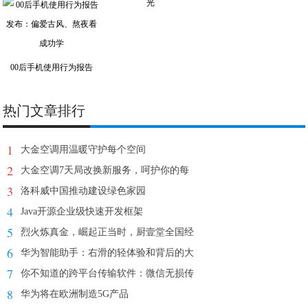
光
00后手机使用行为报告
热门文章排行
1
大金空调用温暖守护每个空间
2
大金空调7天局改换新服务，呵护你的每
3
洛科威中国推动建设绿色家园
4
Java开源企业级快速开发框架
5
烈火炼真金，崛起正当时，厨壹堂全国经
6
华为智能助手：右滑的轻体验和背后的大
7
你不知道的跨平台传输软件：微信无损传
8
华为将在欧洲制造5G产品