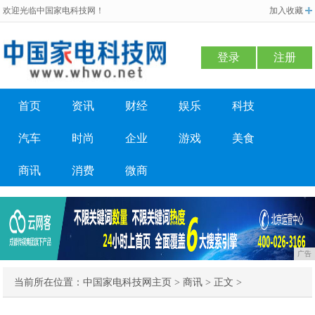
欢迎光临中国家电科技网！
加入收藏
登录
注册
首页
资讯
财经
娱乐
科技
汽车
时尚
企业
游戏
美食
商讯
消费
微商
广告
当前所在位置：
中国家电科技网主页
>
商讯
> 正文 >