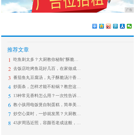
广告
推荐文章
1
吃鱼刺太多？大厨教你秘制“酥脆鱼”，
2
去饭店吃烤鱼花好几百，在家做成本不到
3
番茄鱼丸豆腐汤，丸子酥脆汤汁香浓，开
4
炒面条，怎样才能不粘锅？教您这样做，
5
13种常见香料怎么用？一次性告诉你！
6
教小孩用电饭煲自制蛋糕，简单美味，学
7
炒空心菜时，一炒就发黑？大厨教您几招
8
43岁周迅近照，容颜苍老成这般，五官