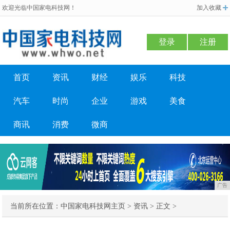
欢迎光临中国家电科技网！
加入收藏
登录
注册
首页
资讯
财经
娱乐
科技
汽车
时尚
企业
游戏
美食
商讯
消费
微商
广告
当前所在位置：
中国家电科技网主页
>
资讯
> 正文 >