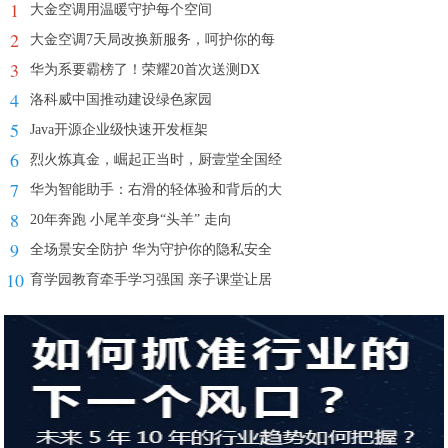
1
大金空调用温暖守护每个空间
2
大金空调7天局改换新服务，呵护你的每
3
华为系要霸榜了！荣耀20首次送测DX
4
洛科威中国推动建设绿色家园
5
Java开源企业级快速开发框架
6
烈火炼真金，崛起正当时，厨壹堂全国经
7
华为智能助手：右滑的轻体验和背后的大
8
20年奔跑 小尾羊变身“头羊” 走向
9
全场景安全防护 华为守护你的隐私安全
10
育学园教育牵手学习强国 亲子课堂让居