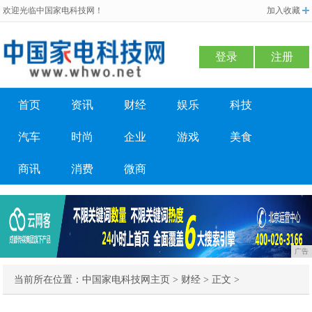
欢迎光临中国家电科技网！
加入收藏
登录
注册
首页
资讯
财经
娱乐
科技
汽车
时尚
企业
游戏
美食
商讯
消费
微商
广告
当前所在位置：
中国家电科技网主页
>
财经
> 正文 >