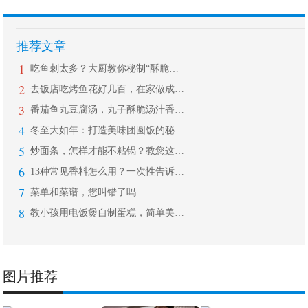
推荐文章
1
吃鱼刺太多？大厨教你秘制“酥脆鱼”，
2
去饭店吃烤鱼花好几百，在家做成本不到
3
番茄鱼丸豆腐汤，丸子酥脆汤汁香浓，开
4
冬至大如年：打造美味团圆饭的秘诀 就
5
炒面条，怎样才能不粘锅？教您这样做，
6
13种常见香料怎么用？一次性告诉你！
7
菜单和菜谱，您叫错了吗
8
教小孩用电饭煲自制蛋糕，简单美味，学
图片推荐