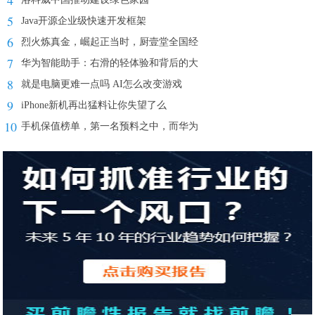
4
5
Java开源企业级快速开发框架
6
烈火炼真金，崛起正当时，厨壹堂全国经
7
华为智能助手：右滑的轻体验和背后的大
8
就是电脑更难一点吗 AI怎么改变游戏
9
iPhone新机再出猛料让你失望了么
10
手机保值榜单，第一名预料之中，而华为