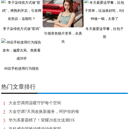
李子柒传统方式做“窑鸡”
冬天最爱这早餐，比包子
引领变色镜片变革，全真
简
光
00后手机使用行为报告
热门文章排行
1
大金空调用温暖守护每个空间
2
大金空调7天局改换新服务，呵护你的每
3
华为系要霸榜了！荣耀20首次送测DX
洛科威中国推动建设绿色家园