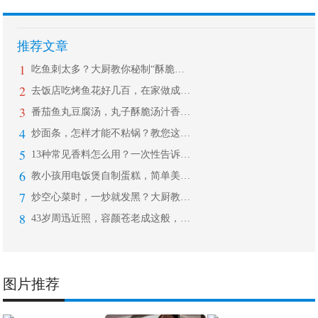
推荐文章
1
吃鱼刺太多？大厨教你秘制“酥脆鱼”，
2
去饭店吃烤鱼花好几百，在家做成本不到
3
番茄鱼丸豆腐汤，丸子酥脆汤汁香浓，开
4
炒面条，怎样才能不粘锅？教您这样做，
5
13种常见香料怎么用？一次性告诉你！
6
教小孩用电饭煲自制蛋糕，简单美味，学
7
炒空心菜时，一炒就发黑？大厨教您几招
8
43岁周迅近照，容颜苍老成这般，五官
图片推荐