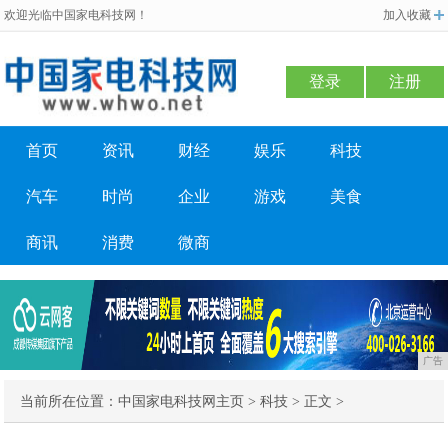
欢迎光临中国家电科技网！
加入收藏
登录
注册
首页
资讯
财经
娱乐
科技
汽车
时尚
企业
游戏
美食
商讯
消费
微商
广告
当前所在位置：
中国家电科技网主页
>
科技
> 正文 >