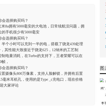
米8a拥有5000毫安的大电池，日常续航没问题，拥
位的手机很少有5000毫安
，半个小时可以充到一半的电，搭载了骁龙439处理
分，其性能大致接近于骁龙625，12纳米的工艺制
制电量消耗，在Turbo的支持下，王者荣耀可以在
0帧，
图
，后置摄像头800万像素，支持人脸解锁，并拥有后置
5毫米耳机孔，使用的是Type _c充电口，现在价格
欢迎大家评论
李