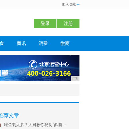
加入收藏
登录
注册
食
商讯
消费
微商
广告
推荐文章
1
吃鱼刺太多？大厨教你秘制“酥脆鱼”，