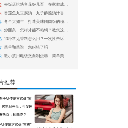
2
去饭店吃烤鱼花好几百，在家做成本不到
3
番茄鱼丸豆腐汤，丸子酥脆汤汁香浓，开
4
冬至大如年：打造美味团圆饭的秘诀 就
5
炒面条，怎样才能不粘锅？教您这样做，
6
13种常见香料怎么用？一次性告诉你！
7
菜单和菜谱，您叫错了吗
8
教小孩用电饭煲自制蛋糕，简单美味，学
片推荐
子柒传统方式做“窑鸡”