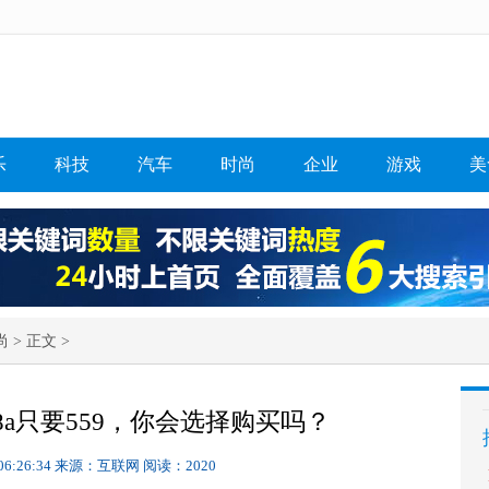
乐
科技
汽车
时尚
企业
游戏
美
尚
> 正文 >
8a只要559，你会选择购买吗？
06:26:34
来源：互联网
阅读：2020