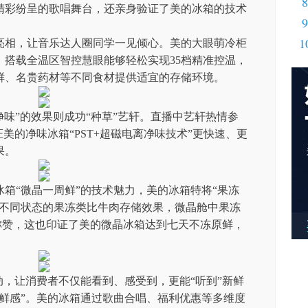
8
精彩纷呈的歌唱舞台，还亲身验证了美的冰箱的技术
9
1
亮相，让音乐达人圈同学一见倾心。美的大眼萌冷柜
，搭载全温区智控慧眼能够轻松实现35档精准控温，
鲜、名贵药材等不同食材提供适宜的存储环境。
速净味”的效果则成功“种草”艺轩。直播中艺轩热情参
美的净味冰箱“PST+超磁电离净味技术”更快速、更
果。
箱“微晶一周鲜”的技术魅力，美的冰箱特将“果冻
种不同状态的果冻类比牛肉存储效果，微晶舱中果冻
称赞，这也印证了美的微晶冰箱达到七天不冻原鲜，
动，让消费者不仅能看到、感受到，更能“听到”新鲜
鲜感”。美的冰箱通过歌曲合唱、福利优惠等多维度