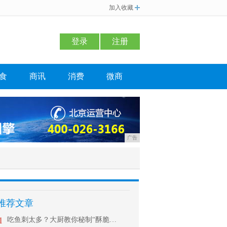
加入收藏
登录
注册
食
商讯
消费
微商
广告
推荐文章
1
吃鱼刺太多？大厨教你秘制“酥脆鱼”，