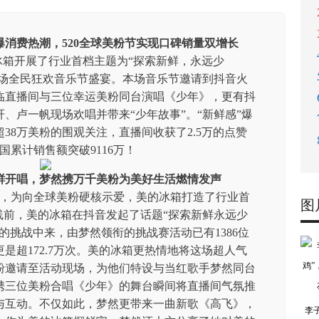
爆消费热潮
，520
全球
美粉节实现口碑
销量双增长
的冰箱开展了行业首档主题为“探索新鲜，永远少
一场全民狂欢音乐节盛宴。本场音乐节邀请到抖音火
临直播间与三位幸运美粉同台演唱《少年》，更有抖
、卢一帆现场欢唱并带来“少年故事”。“新鲜感”爆
38万美粉的围观关注，直播间收获了2.5万的点赞
国累计销售额突破9116万！
鲜开唱
，
梦然
携万千美粉为美好生活
燃情
发声
里，为向全球美粉硬核示爱，美的冰箱打造了行业首
图
线前，美的冰箱在抖音发起了话题“探索新鲜永远少
的挑战中来，由梦然领衔的挑战赛活动已有1386位
是超172.7万次。美的冰箱更热情地将这场超人气
粉邀请至活动现场，为他们特设与当红歌手梦然同台
携三位美粉合唱《少年》的舞台瞬间将直播间气氛推
与互动。不仅如此，梦然更带来一曲新歌《高飞》，
李