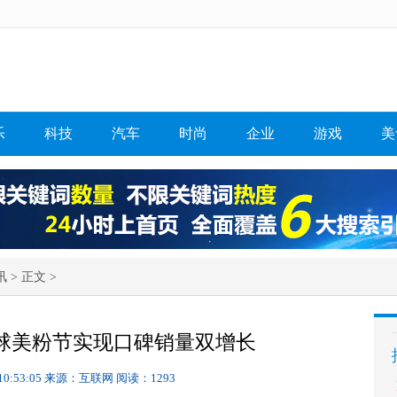
乐
科技
汽车
时尚
企业
游戏
美
讯
> 正文 >
全球美粉节实现口碑销量双增长
10:53:05
来源：互联网
阅读：1293