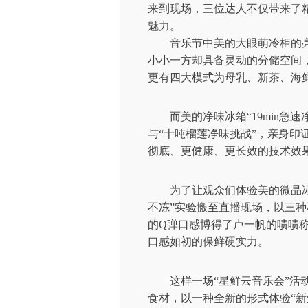
来到现场，三位达人不仅带来了
魅力。
音乐节中美的大眼萌冷柜的
小小一方却具备灵动的分储空间
更有四大模式为母乳、新茶、海
而美的净味冰箱“19min急
与“十吨榴莲净味挑战”，亲身印证
彻底、更健康、更长效的技术效
为了让观众们体验美的微晶冰
不冻”实验搬至直播现场，以三
的Q弹口感博得了卢一帆的啧啧
口感如初的保鲜硬实力。
这样一场“星鲜云音乐会”活
食材，以一种全新的形式体验“新