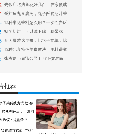
2
去饭店吃烤鱼花好几百，在家做成本不到
3
番茄鱼丸豆腐汤，丸子酥脆汤汁香浓，开
4
13种常见香料怎么用？一次性告诉你！
5
初学烘焙，可以试下瑞士卷蛋糕，做法简
6
冬天最爱这早餐，比包子简单，比油条好
7
19种北京特色美食做法，用料讲究、制
8
张杰晒与周迅合照 自侃在她面前演话剧
片推荐
子柒传统方式做“窑鸡”