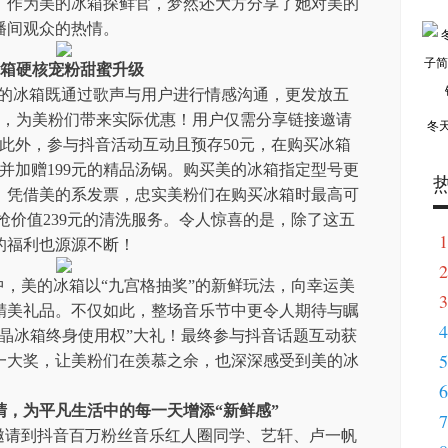
。作为美的冰箱探鲜官，梦然还大方分享了她对美的
播间观众的热情。
箱硬核宠粉甜蜜
升级
，美的冰箱既通过歌声与用户进行情感沟通，更发放五
权，为美粉们带来实际优惠！用户仅需分享链接邀请
冬
此外，参与抖音活动互动且预存50元，在购买冰箱
，并加赠199元的精品汤锅。购买美的冰箱指定型号更
礼！凭借美的系发票，忠实美粉们在购买冰箱时最高可
能抢价值239元的清洗服务。令人惊喜的是，除了这五
1
的福利也源源不断！
2
中，美的冰箱以“九宫格抽奖”的新鲜玩法，向幸运美
3
精美礼品。不仅如此，整场音乐节中更令人期待与瞩
4
晶冰箱终身使用权”大礼！最终参与抖音话题互动获
5
一大奖，让美粉们在羡慕之余，也深深感受到美的冰
6
睛，为平凡生活中的每一天增添“新鲜感”
7
还邀请到抖音百万粉丝音乐红人圈同学、艺轩、卢一帆