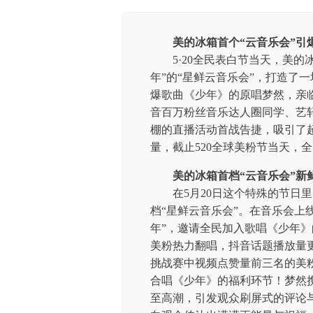
美的冰箱首个
“云音乐
会
”
引
5·20全民表白节当天，美
年”的“星鲜云音乐会”，打造了
爆歌曲《少年》的原唱梦然，亲
音百万粉丝音乐达人圈同学、艺轩
棚的直播活动首战告捷，吸引了超
量，截止520全球美粉节当天，全
美的冰箱
首档
“
云音乐
会
”新
在5月20日这个特殊的节日
档“星鲜云音乐会”。在音乐会上
年”，邀请全民加入歌唱《少年》
美粉热力翻唱，抖音话题播放量更
挑战赛中视频点赞量前三名的美
合唱《少年》的福利环节！梦然
至高潮，引发观众刷屏式的评论