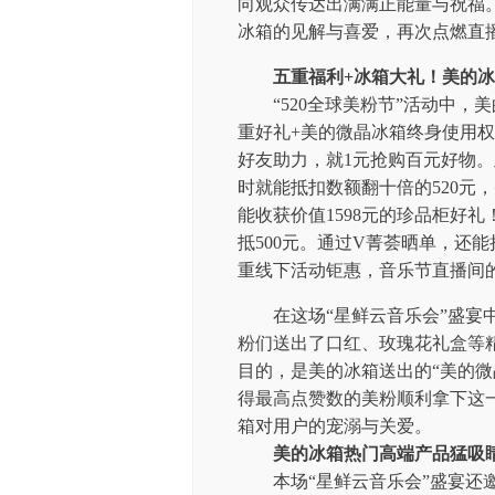
向观众传达出满满正能量与祝福
冰箱的见解与喜爱，再次点燃直
五重福利+
冰箱
大礼
！美的
冰
“520全球美粉节”活动中
重好礼+美的微晶冰箱终身使用
好友助力，就1元抢购百元好物。
时就能抵扣数额翻十倍的520元
能收获价值1598元的珍品柜好
抵500元。通过V菁荟晒单，还
重线下活动钜惠，音乐节直播间
在这场“星鲜云音乐会”盛宴
粉们送出了口红、玫瑰花礼盒等
目的，是美的冰箱送出的“美的微
得最高点赞数的美粉顺利拿下这
箱对用户的宠溺与关爱。
美的冰箱热门高端产品猛吸
本场“星鲜云音乐会”盛宴