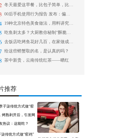
2
冬天最爱这早餐，比包子简单，比油条好
3
00后手机使用行为报告 发布：偏爱古
4
19种北京特色美食做法，用料讲究、制
5
吃鱼刺太多？大厨教你秘制“酥脆鱼”，
6
去饭店吃烤鱼花好几百，在家做成本不到
7
给这些螃蟹取的名，是认真的吗？
8
茶中新贵，云南传统红茶——晒红
片推荐
子柒传统方式做“窑鸡”