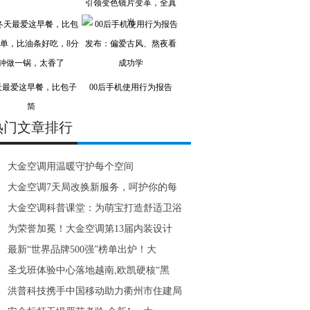
引领变色镜片变革，全真
光
天最爱这早餐，比包子
00后手机使用行为报告
简
热门文章排行
大金空调用温暖守护每个空间
大金空调7天局改换新服务，呵护你的每
大金空调科普课堂：为萌宝打造舒适卫浴
为荣誉加冕！大金空调第13届内装设计
最新“世界品牌500强”榜单出炉！大
圣戈班体验中心落地越南,欧凯硬核“黑
洪普科技携手中国移动助力衢州市住建局