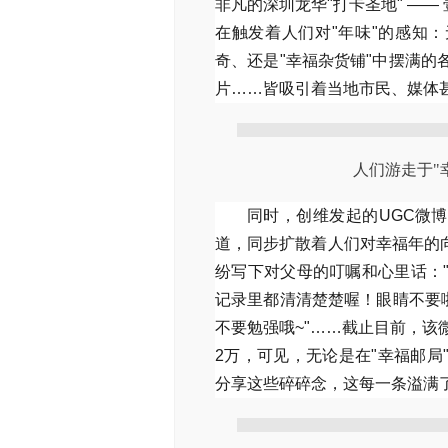
非凡的深圳龙华"打卡圣地" ——
在触发着人们对"年味"的感知
奇、还是"幸福杂货铺"中摆满的
片……皆吸引着当地市民、媒体甚
人们游走于"
同时，创维发起的UGC微博
道，同步扩散着人们对幸福年的向
纷写下对父母的叮嘱和心里话：
记录里都清清楚楚喔！眼睛不要
不要勉强哦~"……截止目前，该微
2万，可见，无论是在"幸福邮
分享这些碎碎念，这每一条溢满了