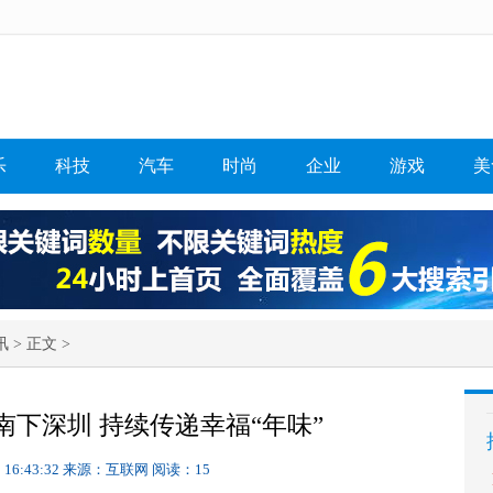
乐
科技
汽车
时尚
企业
游戏
美
讯
> 正文 >
南下深圳 持续传递幸福“年味”
 16:43:32
来源：互联网
阅读：15