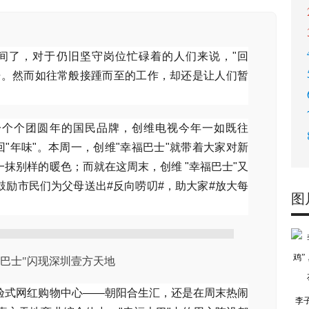
间了，对于仍旧坚守岗位忙碌着的人们来说，"回
语。然而如往常般接踵而至的工作，却还是让人们暂
一个个团圆年的国民品牌，创维电视今年一如既往
回"年味"。本周一，创维"幸福巴士"就带着大家对新
抹别样的暖色；而就在这周末，创维 "幸福巴士"又
鼓励市民们为父母送出#反向唠叨#，助大家#放大每
图
福巴士"闪现深圳壹方天地
验式网红购物中心——朝阳合生汇，还是在周末热闹
李