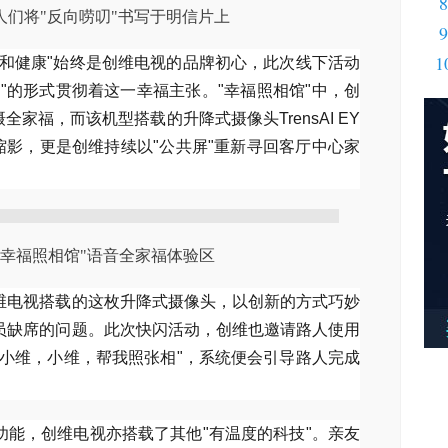
8
人们将"反向唠叨"书写于明信片上
9
1
福和健康"始终是创维电视的品牌初心，此次线下活动
"的形式贯彻着这一幸福主张。"幸福照相馆"中，创
全家福，而该机型搭载的升降式摄像头TrensAI EY
的缩影，更是创维持续以"公共屏"重新寻回客厅中心家
"幸福照相馆"语音全家福体验区
维电视搭载的这枚升降式摄像头，以创新的方式巧妙
员缺席的问题。此次快闪活动，创维也邀请路人使用
"小维，小维，帮我照张相"，系统便会引导路人完成
功能，创维电视亦搭载了其他"有温度的科技"。亲友