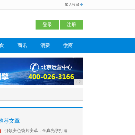
加入收藏
登录
注册
食
商讯
消费
微商
广告
推荐文章
1
引领变色镜片变革，全真光学打造时尚新