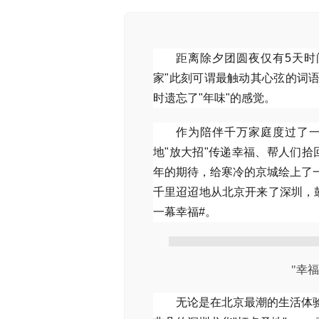
距离除夕团圆夜仅有5天时
家"此刻可谓最触动其心弦的词
时遗忘了"年味"的感觉。
作为陪伴千万家庭度过了
地"放大招"传递幸福、帮人们拾
年的期待，给寒冷的京城绘上了一
千里迢迢地从北京开来了深圳，
一幕幸福#。
"幸
无论是在北京最潮的生活体