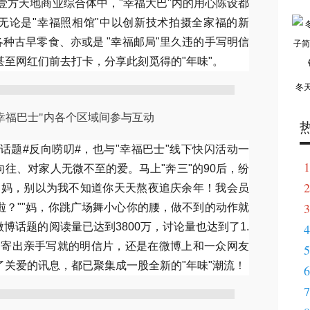
 壹方天地商业综合体中，"幸福大巴"内的用心陈设都
：无论是"幸福照相馆"中以创新技术拍摄全家福的新
各种古早零食、亦或是 "幸福邮局"里久违的手写明信
至网红们前去打卡，分享此刻觅得的"年味"。
冬
幸福巴士"内各个区域间参与互动
话题#反向唠叨#，也与"幸福巴士"线下快闪活动一
1
往、对家人无微不至的爱。马上"奔三"的90后，纷
2
"妈，别以为我不知道你天天熬夜追庆余年！我会员
3
啦？""妈，你跳广场舞小心你的腰，做不到的动作就
博话题的阅读量已达到3800万，讨论量也达到了1.
4
局"寄出亲手写就的明信片，还是在微博上和一众网友
5
关爱的讯息，都已聚集成一股全新的"年味"潮流！
6
7