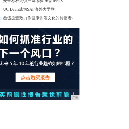
安全标杆无惧严苛考验 全新Jeep大
UC Davis成为SAF海外大学联
0
叁伍捌壹致力作健康饮酒文化的传播者-
广告