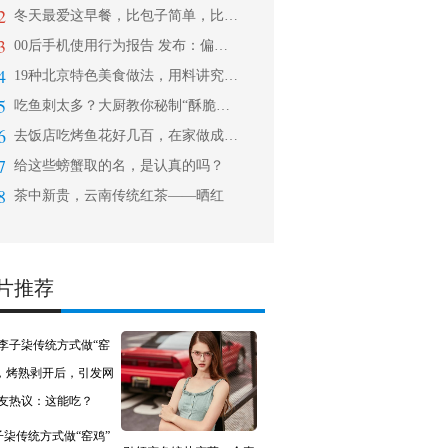
2
冬天最爱这早餐，比包子简单，比油条好
3
00后手机使用行为报告 发布：偏爱古
4
19种北京特色美食做法，用料讲究、制
5
吃鱼刺太多？大厨教你秘制“酥脆鱼”，
6
去饭店吃烤鱼花好几百，在家做成本不到
7
给这些螃蟹取的名，是认真的吗？
8
茶中新贵，云南传统红茶——晒红
片推荐
子柒传统方式做“窑鸡”