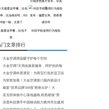
引领变色镜片变革，全真
光
天最爱这早餐，比包子
00后手机使用行为报告
简
热门文章排行
大金空调用温暖守护每个空间
大金空调7天局改换新服务，呵护你的每
大金空调科普课堂：为萌宝打造舒适卫浴
为荣誉加冕！大金空调第13届内装设计
最新“世界品牌500强”榜单出炉！大
圣戈班体验中心落地越南,欧凯硬核“黑
洪普科技携手中国移动助力衢州市住建局