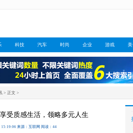
乐
科技
汽车
时尚
企业
游戏
美
讯
> 正文 >
：享受质感生活，领略多元人生
 15:19:06
来源：互联网
阅读：44