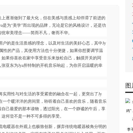
性上逐渐做到了最大化，但在美感与质感上却停滞了前进的
ya是为“美学”而出现的品牌，无论是它的风格设计，还是功
传统审美理念——简而不凡，奢而不华。
给用户的是生活质感的理念，以及对生活的美好心态，其中Jy
计属性的产品，其使用方法也十分便捷，如果你想要调节温
，如果你喜欢在家中享受音乐来放松自己，触摸开关的同
张亚东为Jya所特制的开机音乐响起，为你开启温暖的幸
图
，将实用性与对生活的享受紧密的融合在一起，更突出了Jy
己在一个暖洋洋的房间里，聆听着自己喜欢的音乐，随着音乐
着自己最爱的那本读物，透过阳光，在一个静谧的午后，享
，这何尝不是一种不可多得的享受。
对流电暖器在外观上也极致创新，摒弃传统电暖器棱角分明的
李