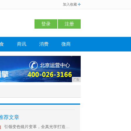
加入收藏
登录
注册
食
商讯
消费
微商
广告
推荐文章
1
引领变色镜片变革，全真光学打造时尚新