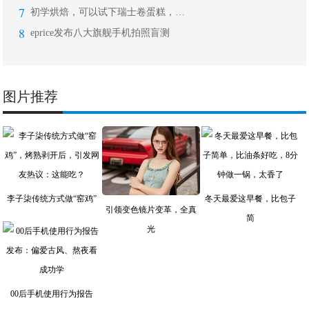
7
初学烘焙，可以试下瑞士卷蛋糕，做法简
8
eprice发布八大旗舰手机拍照盲测
图片推荐
李子柒传统方式做“窑鸡”
冬天最爱这早餐，比包子
引领变色镜片变革，全真
简
光
00后手机使用行为报告