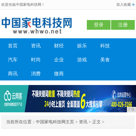
欢迎光临中国家电科技网！
加入收藏
登录
注册
首页
资讯
财经
娱乐
科技
汽车
时尚
企业
游戏
美食
商讯
消费
微商
广告
当前所在位置：
中国家电科技网主页
>
资讯
> 正文 >