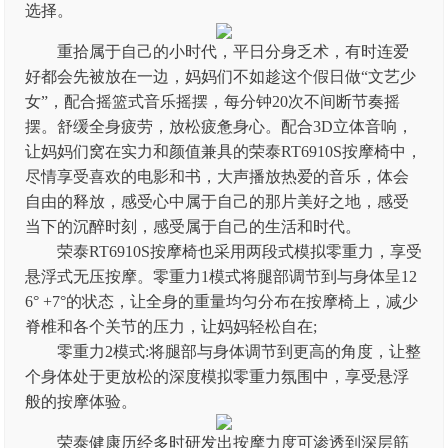
选择。
重拾属于自己的小时代，平日分身乏术，有时连爱
好都会先被放在一边，妈妈们不如趁这个假日做“文艺少
女”，配合摇篮式音乐摇摆，每分钟20次不间断节奏摇
摆。舒缓全身疲劳，放松疲惫身心。配合3D立体音响，
让妈妈们窝在实力和颜值兼具的荣泰RT6910S按摩椅中，
尽情享受喜欢的电影和书，大声播放热爱的音乐，体会
自由的释放，感受心中属于自己的那片美好之地，感受
当下的沉醉时刻，感受属于自己的生活和时代。
荣泰RT6910S按摩椅也采用两段式模拟零重力，享受
悬浮式无压按摩。零重力1模式将腿部调节到与身体呈12
6° +7°的状态，让全身的重量均匀分布在按摩椅上，减少
脊椎和各个关节的压力，让妈妈轻松自在;
零重力2模式:将腿部与身体调节到更高的角度，让整
个身体处于更放松的深度模拟零重力氛围中，享受悬浮
般的按摩体验。
荣泰健康历经多时研发出按摩力度可渗透到深层筋