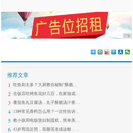
广告
推荐文章
1
吃鱼刺太多？大厨教你秘制“酥脆鱼”，
2
去饭店吃烤鱼花好几百，在家做成本不到
3
番茄鱼丸豆腐汤，丸子酥脆汤汁香浓，开
4
13种常见香料怎么用？一次性告诉你！
5
教小孩用电饭煲自制蛋糕，简单美味，学
6
43岁周迅近照，容颜苍老成这般，五官