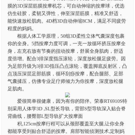
膜的3D深层筋膜按摩机芯，可自动伸缩的按摩球，优选
仿生硅胶，柔韧又弹性，伸至深层筋膜，精准又舒适，
能快速放松肌肉。4D档3D自动伸缩8CM，满足不同疲劳
程度的妈妈。
根据人体工学原理，50组3D柔性立体气囊深度包裹
你的全身。5挡按摩力度可调，一充一放循环挤压按摩全
身，左充右放有节奏的扭动按摩，舒展全身肌肉，舒适
度倍增。配合3排深度指压滚轮，深度放松腿足疲劳。因
为足部升级为3排3D指压凸点滚轮，覆盖脚底反射区，凸
点顶压深层足部筋膜，循环刮痧按摩，配合腿部、足部
气囊揉压，仿佛专业足疗师倾力为你按摩，深度放松腿
足肌肉。
爱很简单很健康，因为有你的陪伴。荣泰RT6910S特
别采用人体学3D ,SL型长导轨，背部S型导轨深入贴合脊
背曲线，腰臀部L型导轨扩大按摩面
积,125cm按摩行程可以从颈部覆盖至大腿,让你全身
都能享受到贴合舒适的按摩。肩部智能侦测技术,定制妈