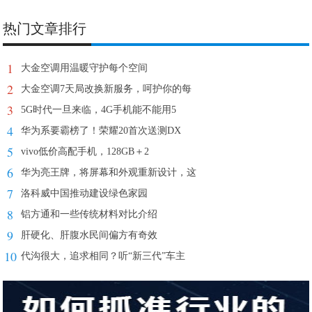
热门文章排行
1
大金空调用温暖守护每个空间
2
大金空调7天局改换新服务，呵护你的每
3
5G时代一旦来临，4G手机能不能用5
4
华为系要霸榜了！荣耀20首次送测DX
5
vivo低价高配手机，128GB＋2
6
华为亮王牌，将屏幕和外观重新设计，这
7
洛科威中国推动建设绿色家园
8
铝方通和一些传统材料对比介绍
9
肝硬化、肝腹水民间偏方有奇效
10
代沟很大，追求相同？听“新三代”车主