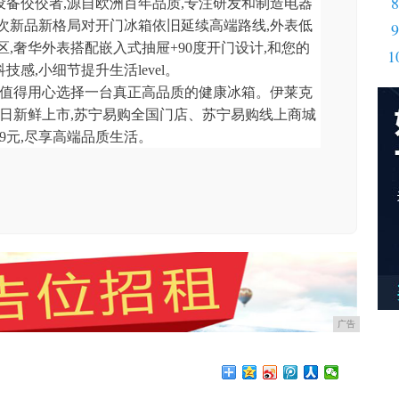
8
备佼佼者,源自欧洲百年品质,专注研发和制造电器
次新品新格局对开门冰箱依旧延续高端路线,外表低
9
,奢华外表搭配嵌入式抽屉+90度开门设计,和您的
1
感,小细节提升生活level。
你值得用心选择一台真正高品质的健康冰箱。伊莱克
2日新鲜上市,苏宁易购全国门店、苏宁易购线上商城
9元,尽享高端品质生活。
广告