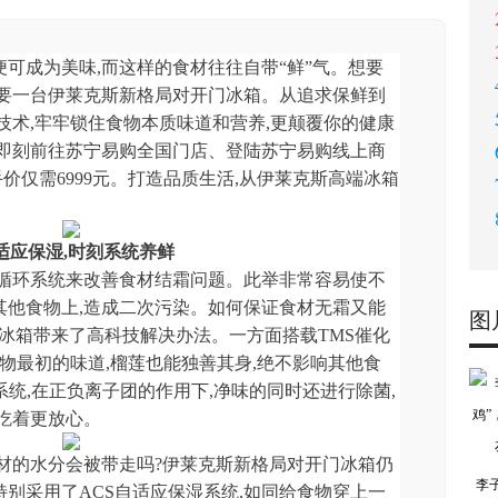
可成为美味,而这样的食材往往自带“鲜”气。想要
需要一台伊莱克斯新格局对开门冰箱。从追求保鲜到
技术,牢牢锁住食物本质味道和营养,更颠覆你的健康
,即刻前往苏宁易购全国门店、登陆苏宁易购线上商
手价仅需6999元。打造品质生活,从伊莱克斯高端冰箱
适应保湿,时刻系统养鲜
道循环系统来改善食材结霜问题。此举非常容易使不
其他食物上,造成二次污染。如何保证食材无霜又能
图
冰箱带来了高科技解决办法。一方面搭载TMS催化
食物最初的味道,榴莲也能独善其身,绝不影响其他食
系统,在正负离子团的作用下,净味的同时还进行除菌,
吃着更放心。
材的水分会被带走吗?伊莱克斯新格局对开门冰箱仍
李
别采用了ACS自适应保湿系统,如同给食物穿上一