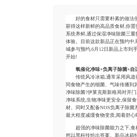
好的食材只需要朴素的做法便
获得这样新鲜的高品质食材,你
系统养鲜,通过保湿净味除菌三重
体验。目前这款新品正在预约中
城参与预约,6月12日新品上市到
开始!
氧催化净味+负离子除菌+自
传统风冷冰箱,通常采用风
同食物产生的细菌、气味传播到
净味除菌?伊莱克斯新格局对开门
净味系统,生物净味更安全,保留
材。同时又配备NOS负离子除菌
最大程度减缓食物变质,闻着舒心
超强的净味除菌能力之下,食
然以黑科技给出答案。新品冰箱特