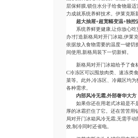
层保鲜膜,锁住水分子给食物最适
力成就系统养鲜技术。伊莱克斯
超大抽屉+超宽幅变温+独控
系统养鲜更健康,让你放心
办?打造新格局对开门冰箱,伊莱克
依据放入食物需要的温度一键切换冷
间使用,新格局装下一切新鲜。
新格局对开门冰箱给予了食材变
C冷冻区可以囤放肉类、速冻类食品
菜等。此外,冷冻区、冷藏区均为
各种需求。
内部风冷无霜,外部奢华大方
如果你还在用老式冰箱是不
厚的冰霜拦住了它。还在苦苦用铲
局对开门冰箱风冷无霜,无需手动
效,制冷同时还省电。