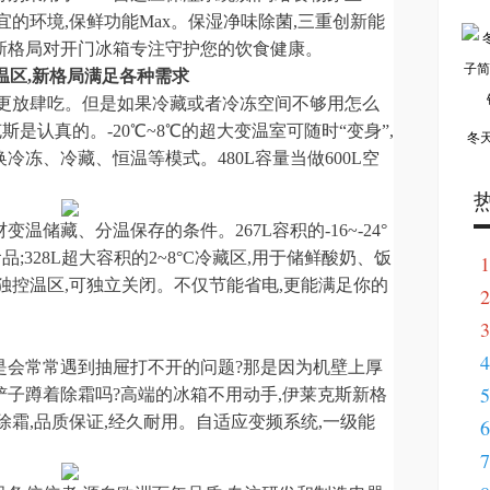
宜的环境,保鲜功能Max。保湿净味除菌,三重创新能
新格局对开门冰箱专注守护您的饮食健康。
温区,新格局满足各种需求
吃更放肆吃。但是如果冷藏或者冷冻空间不够用怎么
斯是认真的。-20℃~8℃的超大变温室可随时“变身”,
冬
冻、冷藏、恒温等模式。480L容量当做600L空
温储藏、分温保存的条件。267L容积的-16~-24°
;328L超大容积的2~8°C冷藏区,用于储鲜酸奶、饭
1
独控温区,可独立关闭。不仅节能省电,更能满足你的
2
3
4
是会常常遇到抽屉打不开的问题?那是因为机壁上厚
5
子蹲着除霜吗?高端的冰箱不用动手,伊莱克斯新格
除霜,品质保证,经久耐用。自适应变频系统,一级能
6
7