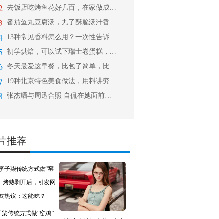
2
去饭店吃烤鱼花好几百，在家做成本不到
3
番茄鱼丸豆腐汤，丸子酥脆汤汁香浓，开
4
13种常见香料怎么用？一次性告诉你！
5
初学烘焙，可以试下瑞士卷蛋糕，做法简
6
冬天最爱这早餐，比包子简单，比油条好
7
19种北京特色美食做法，用料讲究、制
8
张杰晒与周迅合照 自侃在她面前演话剧
片推荐
子柒传统方式做“窑鸡”