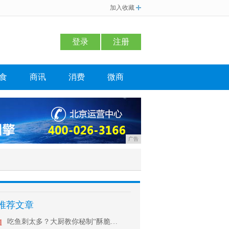
加入收藏
登录
注册
食
商讯
消费
微商
广告
推荐文章
1
吃鱼刺太多？大厨教你秘制“酥脆鱼”，