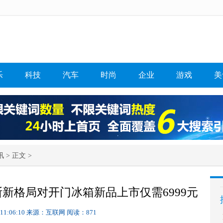
乐
科技
汽车
时尚
企业
游戏
美
讯
> 正文 >
新格局对开门冰箱新品上市仅需6999元
 11:06:10
来源：互联网
阅读：871