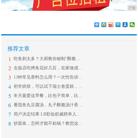
广告
推荐文章
1
吃鱼刺太多？大厨教你秘制“酥脆鱼”，
2
去饭店吃烤鱼花好几百，在家做成本不到
3
13种常见香料怎么用？一次性告诉你！
4
初学烘焙，可以试下瑞士卷蛋糕，做法简
5
冬天最爱这早餐，比包子简单，比油条好
6
番茄鱼丸豆腐汤，丸子酥脆汤汁香浓，开
7
用户决定结果 LB彩妆权威榜单入围T
8
炒面条，怎样才能不粘锅？教您这样做，