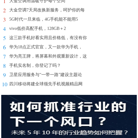
1
大金空调用温暖守护每个空间
2
大金空调7天局改换新服务，呵护你的每
3
5G时代一旦来临，4G手机能不能用5
4
vivo低价高配手机，128GB＋2
5
这三款手机好看实用且价格低，有没有你
6
华为18点正式官宣，又一款华为手机，
7
华为亮王牌，将屏幕和外观重新设计，这
8
手机实名制，你登记了吗？
9
卫星应用服务与“一带一路”建设主题论
10
四川移动将建全球领先手机视频精品网