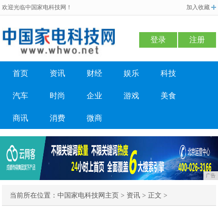
欢迎光临中国家电科技网！
加入收藏
登录
注册
首页
资讯
财经
娱乐
科技
汽车
时尚
企业
游戏
美食
商讯
消费
微商
广告
当前所在位置：
中国家电科技网主页
>
资讯
> 正文 >