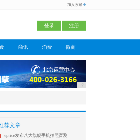
加入收藏
登录
注册
食
商讯
消费
微商
广告
推荐文章
1
eprice发布八大旗舰手机拍照盲测