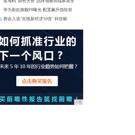
金海鸥“国色天香”品牌地板高端家装全
华为新款旗舰P8曝光 配置飙升指纹前
0
善诊入选“在线新经济50强” 科技赋
广告