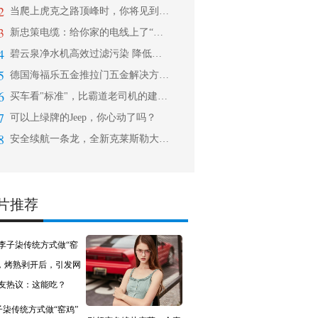
2
当爬上虎克之路顶峰时，你将见到自由之
3
新忠策电缆：给你家的电线上了“铠甲”
4
碧云泉净水机高效过滤污染 降低危害，
5
德国海福乐五金推拉门五金解决方案又添
6
买车看"标准"，比霸道老司机的建议靠
7
可以上绿牌的Jeep，你心动了吗？
8
安全续航一条龙，全新克莱斯勒大捷龙
片推荐
子柒传统方式做“窑鸡”