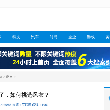
乐
科技
汽车
时尚
企业
游戏
美
尚
> 正文 >
了，如何挑选风衣？
14:39:55
来源：互联网
阅读：1069