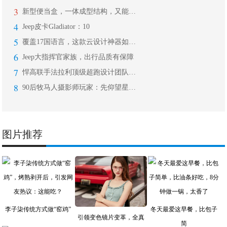
3
新型便当盒，一体成型结构，又能蒸又能
4
Jeep皮卡Gladiator：10
5
覆盖17国语言，这款云设计神器如何创
6
Jeep大指挥官家族，出行品质有保障
7
悍高联手法拉利顶级超跑设计团队，打造
8
90后牧马人摄影师玩家：先仰望星空，
图片推荐
李子柒传统方式做“窑鸡”
冬天最爱这早餐，比包子
引领变色镜片变革，全真
简