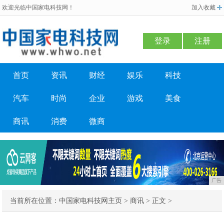
欢迎光临中国家电科技网！
加入收藏
登录
注册
首页
资讯
财经
娱乐
科技
汽车
时尚
企业
游戏
美食
商讯
消费
微商
广告
当前所在位置：
中国家电科技网主页
>
商讯
> 正文 >