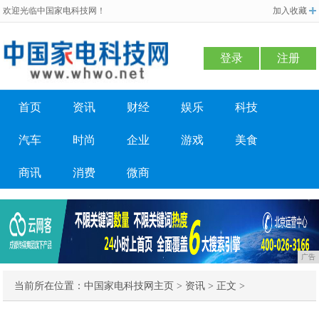
欢迎光临中国家电科技网！
加入收藏
登录
注册
首页
资讯
财经
娱乐
科技
汽车
时尚
企业
游戏
美食
商讯
消费
微商
广告
当前所在位置：
中国家电科技网主页
>
资讯
> 正文 >