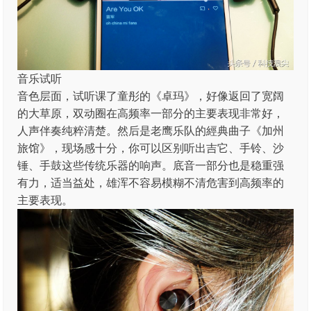
音乐试听
音色层面，试听课了童彤的《卓玛》，好像返回了宽阔
的大草原，双动圈在高频率一部分的主要表现非常好，
人声伴奏纯粹清楚。然后是老鹰乐队的經典曲子《加州
旅馆》，现场感十分，你可以区别听出吉它、手铃、沙
锤、手鼓这些传统乐器的响声。底音一部分也是稳重强
有力，适当益处，雄浑不容易模糊不清危害到高频率的
主要表现。