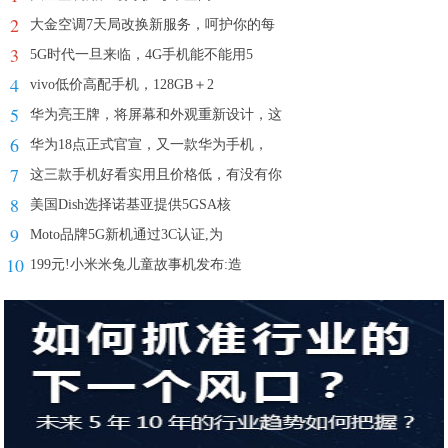
2
大金空调7天局改换新服务，呵护你的每
3
5G时代一旦来临，4G手机能不能用5
4
vivo低价高配手机，128GB＋2
5
华为亮王牌，将屏幕和外观重新设计，这
6
华为18点正式官宣，又一款华为手机，
7
这三款手机好看实用且价格低，有没有你
8
美国Dish选择诺基亚提供5GSA核
9
Moto品牌5G新机通过3C认证,为
10
199元!小米米兔儿童故事机发布:造